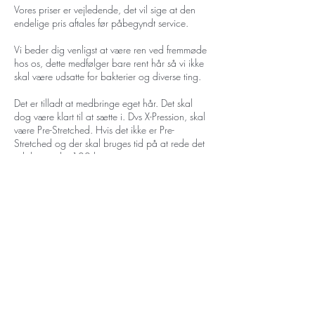
Vores priser er vejledende, det vil sige at den
endelige pris aftales før påbegyndt service.
Vi beder dig venligst at være ren ved fremmøde
hos os, dette medfølger bare rent hår så vi ikke
skal være udsatte for bakterier og diverse ting.
Det er tilladt at medbringe eget hår. Det skal
dog være klart til at sætte i. Dvs X-Pression, skal
være Pre-Stretched. Hvis det ikke er Pre-
Stretched og der skal bruges tid på at rede det
ud, koster det 100 kroner.
Ved 20 minutters forsinkelse, uden at give
besked, bliver booking annulleret.
Alle er velkomne, både mænd og kvinder.
Kontaktoplysninger
Grønningen 10, 8362 Hørning, Danmark