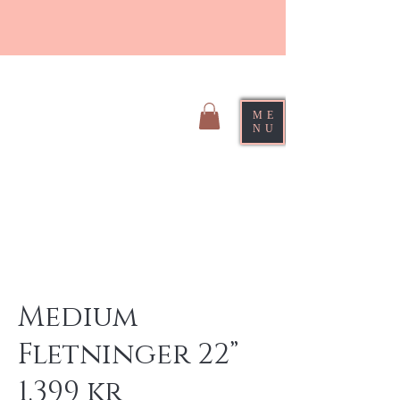
ME
NU
Sirri Hair Braiding
Medium
Fletninger 22”
1.399 kr