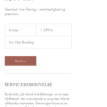
Skønhed i hver fletning – med kærlighed og
præcision
1.399
danske
4 timer
4
1.399 kr.
kroner
t
i
Sirri Hair Braiding
m
e
r
Bestil nu
Servicebeskrivelse
Boxbraids, på dansk boksfletninger, er en type
hårflettestil, der overvejende er populær blandt
afrikanske mennesker. Denne type frisure er en