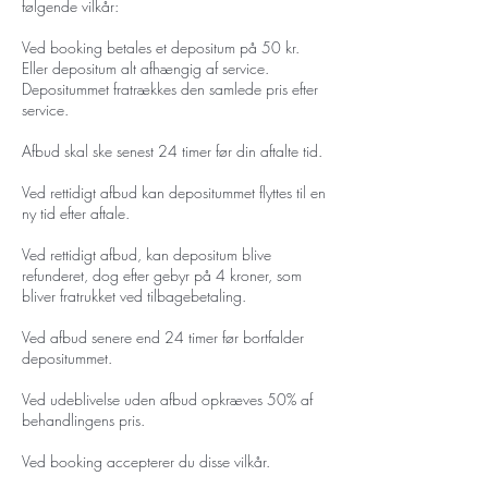
følgende vilkår:
Ved booking betales et depositum på 50 kr.
Eller depositum alt afhængig af service.
Depositummet fratrækkes den samlede pris efter
service.
Afbud skal ske senest 24 timer før din aftalte tid.
Ved rettidigt afbud kan depositummet flyttes til en
ny tid efter aftale.
Ved rettidigt afbud, kan depositum blive
refunderet, dog efter gebyr på 4 kroner, som
bliver fratrukket ved tilbagebetaling.
Ved afbud senere end 24 timer før bortfalder
depositummet.
Ved udeblivelse uden afbud opkræves 50% af
behandlingens pris.
Ved booking accepterer du disse vilkår.