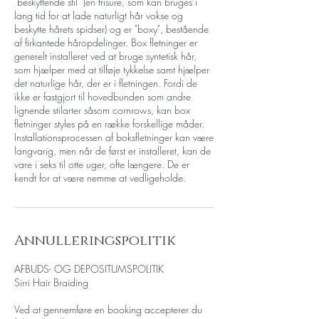
"beskyttende stil" (en frisure, som kan bruges i
lang tid for at lade naturligt hår vokse og
beskytte hårets spidser) og er "boxy", bestående
af firkantede håropdelinger. Box fletninger er
generelt installeret ved at bruge syntetisk hår,
som hjælper med at tilføje tykkelse samt hjælper
det naturlige hår, der er i fletningen. Fordi de
ikke er fastgjort til hovedbunden som andre
lignende stilarter såsom cornrows, kan box
fletninger styles på en række forskellige måder.
Installationsprocessen af ​​boksfletninger kan være
langvarig, men når de først er installeret, kan de
vare i seks til otte uger, ofte længere. De er
kendt for at være nemme at vedligeholde.
Annulleringspolitik
AFBUDS- OG DEPOSITUMSPOLITIK
Sirri Hair Braiding
Ved at gennemføre en booking accepterer du