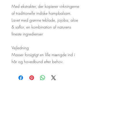
Med ekstrakter, der kopierer virkningerne
af traditionelle indiske hampbalsam.
Lavet med grønne teblade, jojoba, aloe
& saflor, en kombination af naturens
fineste ingredienser
Vejledning
Masser forsigtigt en lille mængde ind i
hår og hovedbund efter behov.
Om
Kontakt
Butik Politik
Grønningen 10, 8362 Hørning