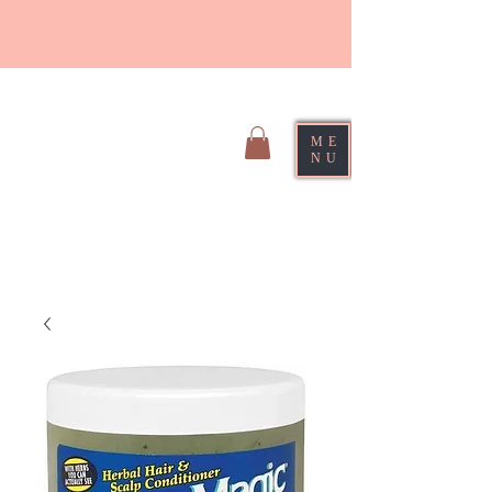
ME
NU
Sirri Hair Braiding